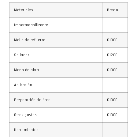
Materiales
Precio
Impermeabilizante
Malla de refuerzo
€1000
Sellador
€1200
Mano de obra
€1900
Aplicación
Preparación de área
€1300
Otros gastos
€1300
Herramientas