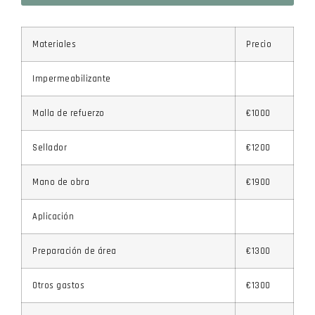
Materiales
Precio
Impermeabilizante
Malla de refuerzo
€1000
Sellador
€1200
Mano de obra
€1900
Aplicación
Preparación de área
€1300
Otros gastos
€1300