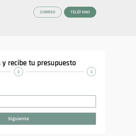
CORREO
TELÉFONO
 y recibe tu presupuesto
2
3
Siguiente