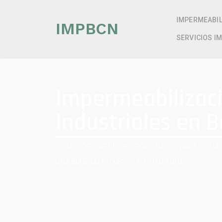
IMPERMEABIL
IMPBCN
SERVICIOS I
Impermeabilizac
Industriales en 
Soluciones de impermeabilización para instala
protegiendo procesos y estructuras.